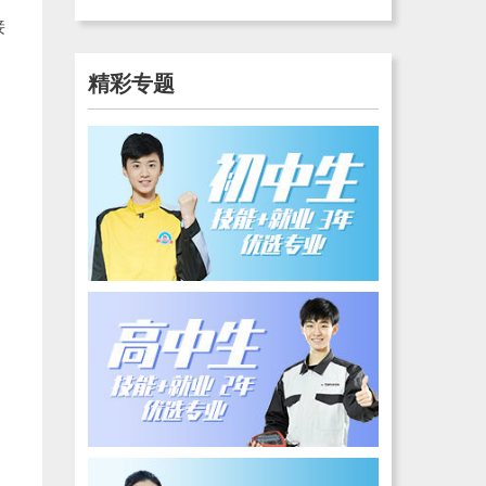
接
。
精彩专题