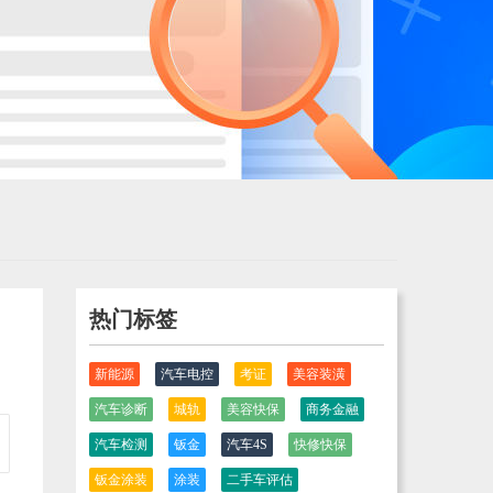
热门标签
新能源
汽车电控
考证
美容装潢
汽车诊断
城轨
美容快保
商务金融
汽车检测
钣金
汽车4S
快修快保
钣金涂装
涂装
二手车评估