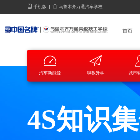
手机版
|
乌鲁木齐万通汽车学校
首页
汽车新能源
职教升学
城市
4S知识