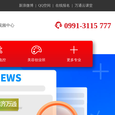
新浪微博
|
QQ空间
|
在线报名
|
万通云课堂
0991-3115 777
视频中心
电控
美容创业班
更多专业